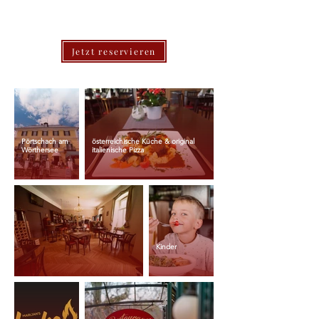
Jetzt reservieren
Pörtschach am
österreichische Küche & original
Wörthersee
italienische Pizza
Kinder