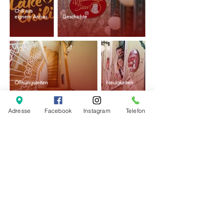
Chili aus
eignem Anbau
Geschichte
Öffnungszeiten
Neuigkeiten
Adresse
Facebook
Instagram
Telefon
Goldrichtiger Geschmack im