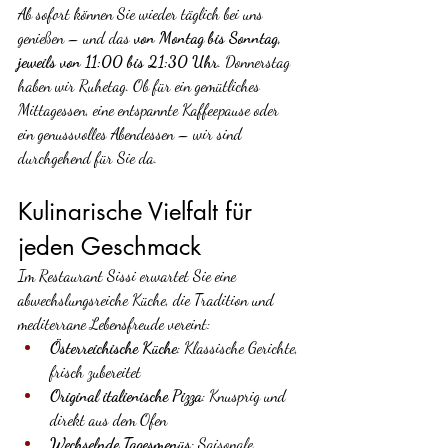
Ab sofort können Sie wieder täglich bei uns 
genießen – und das 
von Montag bis Sonntag, 
jeweils von 11:00 bis 21:30 Uhr
. Donnerstag 
haben wir Ruhetag. Ob für ein gemütliches 
Mittagessen, eine entspannte Kaffeepause oder 
ein genussvolles Abendessen – wir sind 
durchgehend für Sie da.
Kulinarische Vielfalt für 
jeden Geschmack
Im Restaurant Sissi erwartet Sie eine 
abwechslungsreiche Küche, die Tradition und 
mediterrane Lebensfreude vereint:
Österreichische Küche
: Klassische Gerichte, 
frisch zubereitet
Original italienische Pizza
: Knusprig und 
direkt aus dem Ofen
Wechselnde Tagesmenüs
: Saisonale 