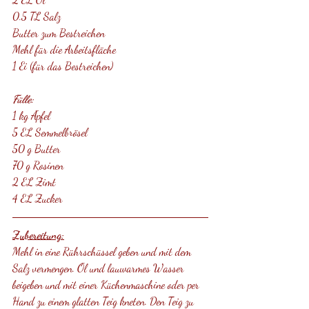
0.5 TL Salz
Butter zum Bestreichen
Mehl für die Arbeitsfläche
1 Ei (für das Bestreichen)
Fülle:
1 kg Äpfel 
5 EL Semmelbrösel
50 g Butter
70 g Rosinen 
2 EL Zimt
4 EL Zucker
Zubereitung:
Mehl in eine Rührschüssel geben und mit dem 
Salz vermengen. Öl und lauwarmes Wasser 
beigeben und mit einer Küchenmaschine oder per 
Hand zu einem glatten Teig kneten. Den Teig zu 