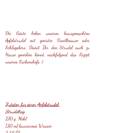
Die Gäste lieben unseren hausgemachten 
Apfelstrudel mit geeister Vanillesauce oder 
Schlagobers. Damit Ihr den Strudel auch zu 
Hause genießen könnt, nachfolgend das Rezept 
unseres Küchenchefs :)
Zutaten für einen Apfelstrudel:
Strudelteig:
270 g  Mehl
130 ml lauwarmes Wasser 
2 EL Öl