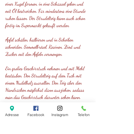
einer Kugel formen, in eine Schüssel geben und 
mit Öl bestreichen. Für mindestens eine Stunde 
ruhen lassen. Der Strudelteig kann auch schon 
fertig im Supermarkt gekauft werden. 
Äpfel schälen, halbieren und in Scheiben 
schneiden. Semmelbrösel, Rosinen, Zimt und 
Zucker mit den Äpfeln vermengen. 
Ein großes Geschirrtuch nehmen und mit Mehl 
bestäuben. Den Strudelteig auf dem Tuch mit 
einem Nudelholz ausrollen. Den Teig über den 
Handrücken möglichst dünn ausziehen, sodass 
man das Geschirrtuch darunter sehen kann. 
Nun die Masse auf den Teig geben und ca. 5cm 
Adresse
Facebook
Instagram
Telefon
vom Rand frei lassen. Die Ränder mit 
zerlassener Butter bestreichen und einschlagen. 
Den Apfelstrudel mit dem Tuch aufrollen und auf 