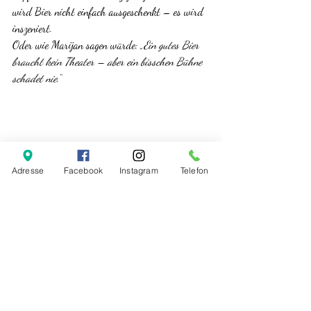
wird Bier nicht einfach ausgeschenkt – es wird 
inszeniert.
Oder wie Marijan sagen würde: 
„Ein gutes Bier 
braucht kein Theater – aber ein bisschen Bühne 
schadet nie.“
Adresse
Facebook
Instagram
Telefon
Wir freuen uns auf euren Besuch – 
und darauf, gemeinsam herauszufinden, welches 
Bier euer neues Lieblingsbier wird.