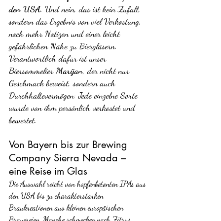
den USA
. Und nein, das ist kein Zufall, 
sondern das Ergebnis von viel Verkostung, 
noch mehr Notizen und einer leicht 
gefährlichen Nähe zu Biergläsern.
Verantwortlich dafür ist unser 
Biersommelier 
Marijan
, der nicht nur 
Geschmack beweist, sondern auch 
Durchhaltevermögen: Jede einzelne Sorte 
wurde von ihm persönlich verkostet und 
bewertet.
Von Bayern bis zur Brewing 
Company Sierra Nevada – 
eine Reise im Glas
Die Auswahl reicht von hopfenbetonten IPAs aus 
den USA bis zu charakterstarken 
Braukreationen aus kleinen europäischen 
Brauereien. Manche schmecken nach Zitrus, 